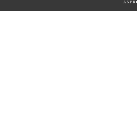
ANPR
We make your dreams
come true.